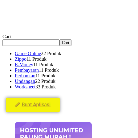
Cari
Cari
Game Online
2
2 Produk
Zippo
1
1 Produk
E-Money
1
1 Produk
Pembayaran
1
1 Produk
Perbankan
1
1 Produk
Undangan
2
2 Produk
Worksheet
3
3 Produk