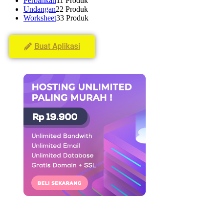
Perbankan
1
1 Produk
Undangan
2
2 Produk
Worksheet
3
3 Produk