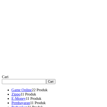
Cari
Cari
Game Online
2
2 Produk
Zippo
1
1 Produk
E-Money
1
1 Produk
Pembayaran
1
1 Produk