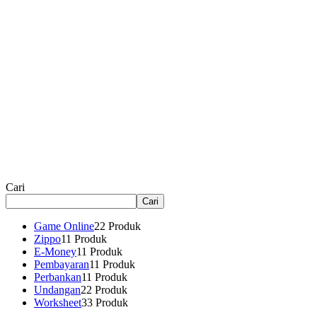
Cari
Cari
Game Online
2
2 Produk
Zippo
1
1 Produk
E-Money
1
1 Produk
Pembayaran
1
1 Produk
Perbankan
1
1 Produk
Undangan
2
2 Produk
Worksheet
3
3 Produk