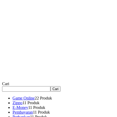
Cari
Cari
Game Online
2
2 Produk
Zippo
1
1 Produk
E-Money
1
1 Produk
Pembayaran
1
1 Produk
Perbankan
1
1 Produk