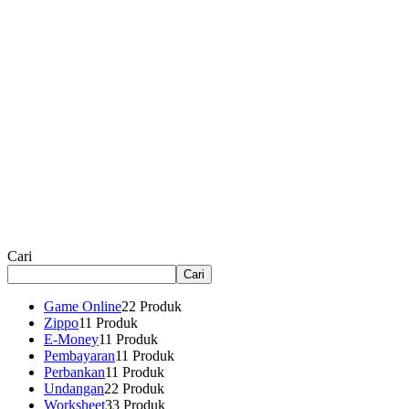
Cari
Cari
Game Online
2
2 Produk
Zippo
1
1 Produk
E-Money
1
1 Produk
Pembayaran
1
1 Produk
Perbankan
1
1 Produk
Undangan
2
2 Produk
Worksheet
3
3 Produk