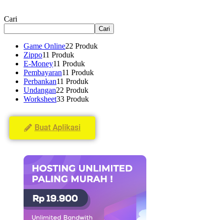
Cari
Cari
Game Online
2
2 Produk
Zippo
1
1 Produk
E-Money
1
1 Produk
Pembayaran
1
1 Produk
Perbankan
1
1 Produk
Undangan
2
2 Produk
Worksheet
3
3 Produk