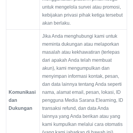
untuk mengelola survei atau promosi,
kebijakan privasi pihak ketiga tersebut
akan berlaku.
Jika Anda menghubungi kami untuk
meminta dukungan atau melaporkan
masalah atau kekhawatiran (terlepas
dari apakah Anda telah membuat
akun), kami mengumpulkan dan
menyimpan informasi kontak, pesan,
dan data lainnya tentang Anda seperti
Komunikasi
nama, alamat email, pesan, lokasi, ID
dan
pengguna Media Sarana Elearning, ID
Dukungan
transaksi refund, dan data Anda
lainnya yang Anda berikan atau yang
kami kumpulkan melalui cara otomatis
(yang kami jabarkan di bawah ini).