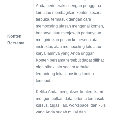
Anda berinteraksi dengan pengguna
lain atau membagikan konten secara
terbuka, termasuk dengan cara
memposting ulasan mengenai konten,
bertanya atau menjawab pertanyaan,
Konten
mengirimkan pesan ke peserta atau
Bersama
instruktur, atau memposting foto atau
karya lainnya yang Anda unggah.
Konten bersama tersebut dapat dilihat
oleh pihak lain secara terbuka,
tergantung lokasi posting konten
tersebut.
Ketika Anda mengakses konten, kami
mengumpulkan data tertentu termasuk
kursus, tugas, lab, workspace, dan kuis
yang Anda sudah mulai dan