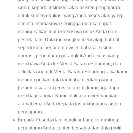
Anda) kepada instruktur atau asisten pengajaran
untuk konten edukasi yang Anda akses atau yang
diminta infomasinya sehingga mereka dapat
meningkatkan mutu kursusnya untuk Anda dan
peserta lain. Data ini mungkin mencakup hal-hal
seperti kota, negara, browser, bahasa, sistem
operasi, pengaturan perangkat Anda, situs yang
membawa Anda ke Media Sarana Elearning, dan
aktivitas Anda di Media Sarana Elearning. Jika kami
mengumpulkan data tambahan tentang Anda
(seperti usia atau jenis kelamin), kami juga dapat
membagikannya. Kami tidak akan membagikan
alamat email Anda kepada instruktur atau asisten
pengajaran.
Kepada Peserta dan Instruktur Lain: Tergantung
pengaturan Anda, konten bersama dan data profil