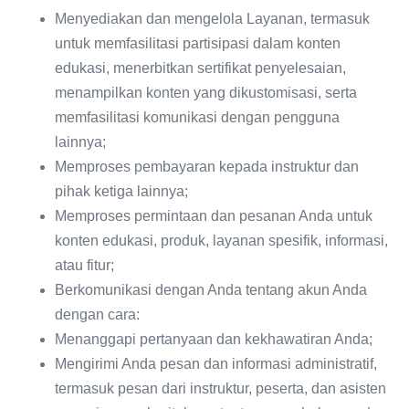
Menyediakan dan mengelola Layanan, termasuk
untuk memfasilitasi partisipasi dalam konten
edukasi, menerbitkan sertifikat penyelesaian,
menampilkan konten yang dikustomisasi, serta
memfasilitasi komunikasi dengan pengguna
lainnya;
Memproses pembayaran kepada instruktur dan
pihak ketiga lainnya;
Memproses permintaan dan pesanan Anda untuk
konten edukasi, produk, layanan spesifik, informasi,
atau fitur;
Berkomunikasi dengan Anda tentang akun Anda
dengan cara:
Menanggapi pertanyaan dan kekhawatiran Anda;
Mengirimi Anda pesan dan informasi administratif,
termasuk pesan dari instruktur, peserta, dan asisten