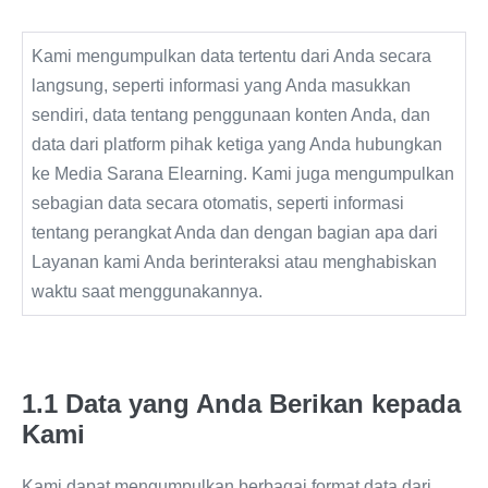
Kami mengumpulkan data tertentu dari Anda secara
langsung, seperti informasi yang Anda masukkan
sendiri, data tentang penggunaan konten Anda, dan
data dari platform pihak ketiga yang Anda hubungkan
ke Media Sarana Elearning. Kami juga mengumpulkan
sebagian data secara otomatis, seperti informasi
tentang perangkat Anda dan dengan bagian apa dari
Layanan kami Anda berinteraksi atau menghabiskan
waktu saat menggunakannya.
1.1 Data yang Anda Berikan kepada
Kami
Kami dapat mengumpulkan berbagai format data dari