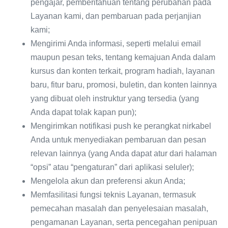
pengajar, pemberitahuan tentang perubahan pada
Layanan kami, dan pembaruan pada perjanjian
kami;
Mengirimi Anda informasi, seperti melalui email
maupun pesan teks, tentang kemajuan Anda dalam
kursus dan konten terkait, program hadiah, layanan
baru, fitur baru, promosi, buletin, dan konten lainnya
yang dibuat oleh instruktur yang tersedia (yang
Anda dapat tolak kapan pun);
Mengirimkan notifikasi push ke perangkat nirkabel
Anda untuk menyediakan pembaruan dan pesan
relevan lainnya (yang Anda dapat atur dari halaman
“opsi” atau “pengaturan” dari aplikasi seluler);
Mengelola akun dan preferensi akun Anda;
Memfasilitasi fungsi teknis Layanan, termasuk
pemecahan masalah dan penyelesaian masalah,
pengamanan Layanan, serta pencegahan penipuan