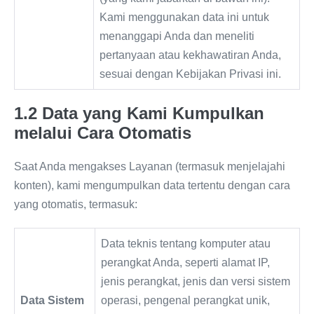
Kami menggunakan data ini untuk
menanggapi Anda dan meneliti
pertanyaan atau kekhawatiran Anda,
sesuai dengan Kebijakan Privasi ini.
1.2 Data yang Kami Kumpulkan
melalui Cara Otomatis
Saat Anda mengakses Layanan (termasuk menjelajahi
konten), kami mengumpulkan data tertentu dengan cara
yang otomatis, termasuk:
Data teknis tentang komputer atau
perangkat Anda, seperti alamat IP,
jenis perangkat, jenis dan versi sistem
Data Sistem
operasi, pengenal perangkat unik,