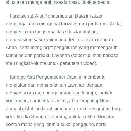
situs akan mengalami masalah atau tidak tersedia.
– Fungsional: Alat Pengumpulan Data ini akan
mengingat data mengenai browser dan preferensi Anda,
menyediakan fungsionalitas situs tambahan,
mengkustomisasi konten agar lebih relevan dengan
Anda, serta mengingat pengaturan yang memengaruhi
tampilan dan perilaku Layanan (seperti pilihan bahasa
atau tingkat volume untuk pemutaran video).
– Kinerja: Alat Pengumpulan Data ini membantu
mengukur dan meningkatkan Layanan dengan
menyediakan data penggunaan dan kinerja, jumlah
kunjungan, sumber lalu lintas, atau tempat aplikasi
diunduh. Alat ini dapat membantu kami menguji berbagai
versi Media Sarana Elearning untuk melihat fitur atau
konten mana yang lebih disukai pengguna, serta