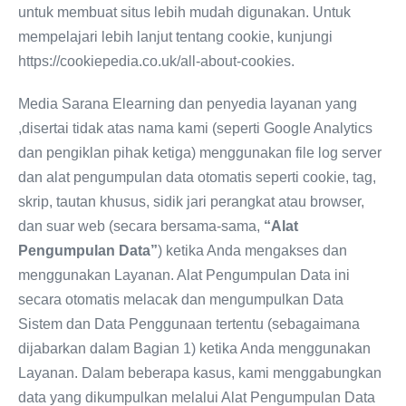
untuk membuat situs lebih mudah digunakan. Untuk
mempelajari lebih lanjut tentang cookie, kunjungi
https://cookiepedia.co.uk/all-about-cookies.
Media Sarana Elearning dan penyedia layanan yang
,disertai tidak atas nama kami (seperti Google Analytics
dan pengiklan pihak ketiga) menggunakan file log server
dan alat pengumpulan data otomatis seperti cookie, tag,
skrip, tautan khusus, sidik jari perangkat atau browser,
dan suar web (secara bersama-sama,
“Alat
Pengumpulan Data”
) ketika Anda mengakses dan
menggunakan Layanan. Alat Pengumpulan Data ini
secara otomatis melacak dan mengumpulkan Data
Sistem dan Data Penggunaan tertentu (sebagaimana
dijabarkan dalam Bagian 1) ketika Anda menggunakan
Layanan. Dalam beberapa kasus, kami menggabungkan
data yang dikumpulkan melalui Alat Pengumpulan Data