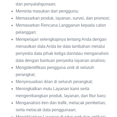
dan penyalahgunaan;
Meminta masukan dari pengguna;
Memasarkan produk, layanan, survei, dan promosi;
Memasarkan Rencana Langganan kepada calon
pelanggan;
Mempelajari selengkapnya tentang Anda dengan
menautkan data Anda ke data tambahan melalui
penyedia data pihak ketiga dan/atau menganalisis
data dengan bantuan penyedia layanan analisis;
Mengidentifikasi pengguna unik di seluruh
perangkat;
Menyesuaikan iklan di seluruh perangkat;
Meningkatkan mutu Layanan kami serta
mengembangkan produk, layanan, dan fitur baru;
Menganalisis tren dan trafik, melacak pembelian,
serta melacak data penggunaan;
Mengiklankan Layanan di situs web dan aplikasi